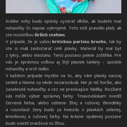
Krátke nohy budú opticky vyzerať dlhšie, ak budete mať
nohavičky čo najviac vykrojené. Toto isté pravidlo platí, ak
ste nositeľkou
širších stehien
.
V prípade, že je vašou
kritickou partiou brucho
, tak by
ste si mali zaobstarať celé plavky. Materiál by mal byť
z lykry, alebo elastanu. Tieto postavu pekne zoštíhlia. Pre
vás je správnou voľbou aj štýl plaviek tankiny – spodok
nohavičky a vrch tielko.
V každom prípade myslite na to, aby vám plavky naozaj
sedeli a hlavne sa nikde nezarezávali. Nie je nič horšie, ako
zaseknuté nohavičky a cez ne prevísajúce faldíky. Rozžiariť
vás môže výber správnej farby. Tmavovláskam svedčí
červená farba, alebo odtiene žltej a ružovej. Blondínky
a rusovlasé ženy budú za hviezdu v plavkách zelenej,
limetkovej a ružovej farby. Na krásne opálenej postave
bude svietiť oranžová so žltou.