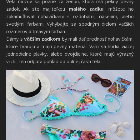
Veľa mužov sa pozrie za ženou, ktorá má pekný pevný
zadok. Ak ste majiteľkou
malého zadku
, môžete ho
zakamuflovať nohavičkami s ozdobami, riasením, alebo
svetlými farbami. Vyhýbajte sa spodným dielom väčších
rozmerov a tmavým farbám.
Dámy s
väčším zadkom
by mali dať prednosť nohavičkám,
ktoré tvarujú a majú pevný materiál. Vám sa hodia viacej
jednodielne plavky, alebo dvojdielne, ktoré majú výrazný
vrch. Ten odpúta pohľad od dolnej časti tela.