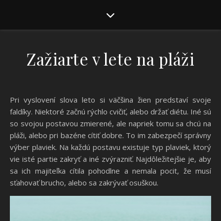
Zažiarte v lete na pláži
Pri vyslovení slova leto si väčšina žien predstaví svoje
faldíky. Niektoré začnú rýchlo cvičiť, alebo držať diétu. Iné sú
so svojou postavou zmierené, ale napriek tomu sa chcú na
pláži, alebo pri bazéne cítiť dobre. To im zabezpečí správny
výber plaviek. Na každú postavu existuje typ plaviek, ktorý
vie isté partie zakryť a iné zvýrazniť. Najdôležitejšie je, aby
sa ich majiteľka cítila pohodlne a nemala pocit, že musí
sťahovať brucho, alebo sa zakrývať osuškou.