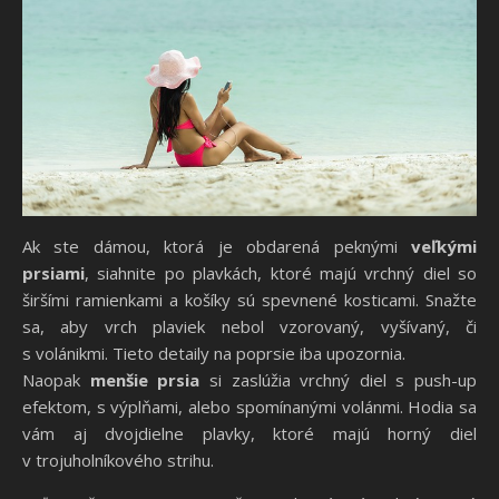
Ak ste dámou, ktorá je obdarená peknými
veľkými
prsiami
, siahnite po plavkách, ktoré majú vrchný diel so
širšími ramienkami a košíky sú spevnené kosticami. Snažte
sa, aby vrch plaviek nebol vzorovaný, vyšívaný, či
s volánikmi. Tieto detaily na poprsie iba upozornia.
Naopak
menšie prsia
si zaslúžia vrchný diel s push-up
efektom, s výplňami, alebo spomínanými volánmi. Hodia sa
vám aj dvojdielne plavky, ktoré majú horný diel
v trojuholníkového strihu.