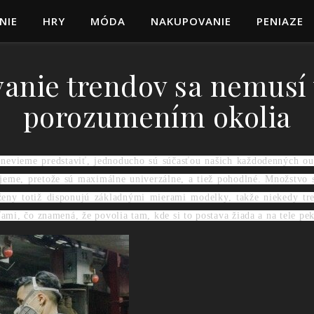
NIE
HRY
MÓDA
NAKUPOVANIE
PENIAZE
anie trendov sa nemusí 
porozumením okolia
evieme predstaviť, jednoducho sú súčasťou našich každodenných outf
jeme, pretože sú maximálne univerzálne, a tiež pohodlné. Množstvo 
 ženy totiž disponujú základnými mierami modelky, takže niekedy tr
ťami, čo znamená, že povolia tam, kde si to postava žiada a na tele pek