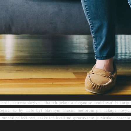
e hrdé, netreba skrývať, iba ich pekne a elegantne modelovať či kori
žitejšie, čo by malo byť hlavným hnacím motorom pri nákupe nových
mnohé príležitosti, takže ich kvalitné spracovanie je zárukou nosenia