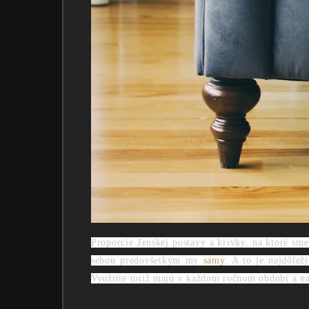
Proporcie ženskej postavy a krivky, na ktoré sm
sebou predovšetkým my
samy
. A to je najdôle
Využitie totiž majú v každom ročnom období a na 