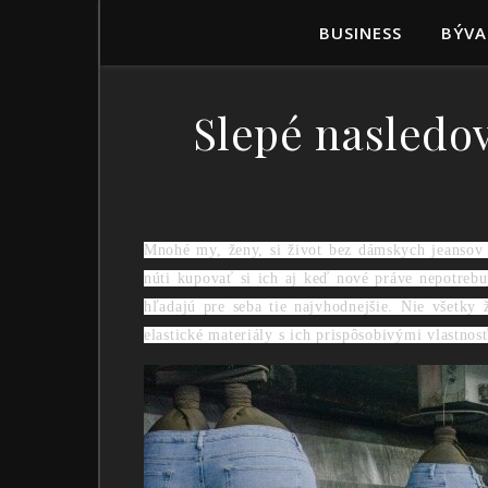
BUSINESS
BÝVA
Slepé nasledov
Mnohé my, ženy, si život bez dámskych jeansov n
núti kupovať si ich aj keď nové práve nepotrebu
hľadajú pre seba tie najvhodnejšie. Nie všetky
elastické materiály s ich prispôsobivými vlastnos