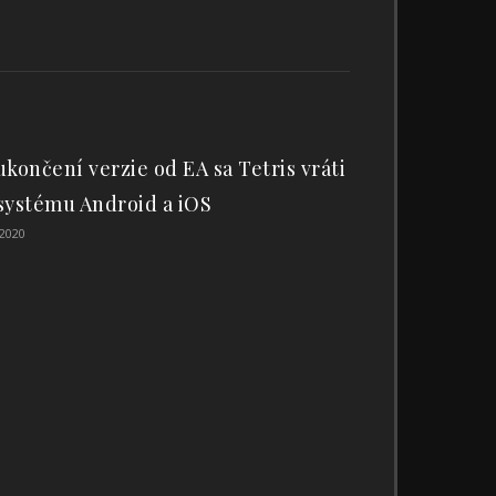
ukončení verzie od EA sa Tetris vráti
systému Android a iOS
 2020