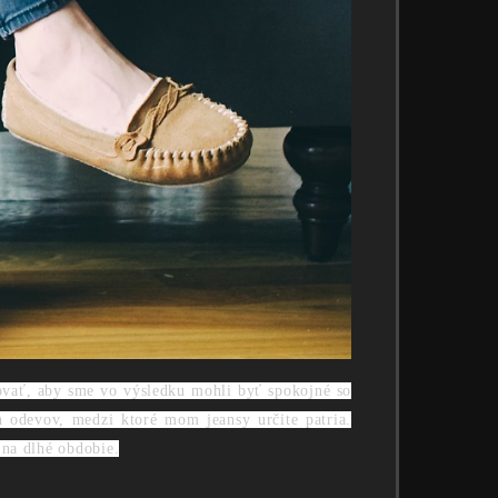
govať, aby sme vo výsledku mohli byť spokojné so
 odevov, medzi ktoré mom jeansy určite patria.
 na dlhé obdobie.