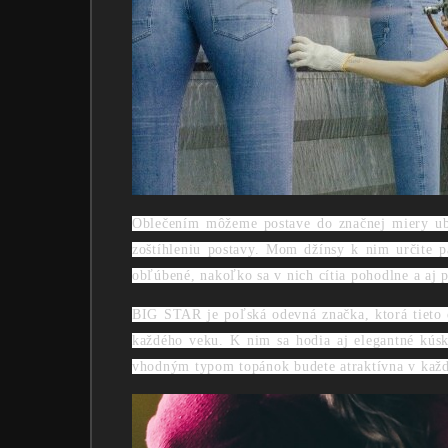
Oblečením môžeme postave do značnej miery ublí
zoštíhleniu postavy. Mom džínsy k nim určite p
obľúbené, nakoľko sa v nich cítia pohodlne a aj 
BIG STAR je poľská odevná značka, ktorá tieto 
každého veku. K nim sa hodia aj elegantné kúsky
vhodným typom topánok budete atraktívna v každe