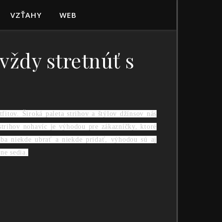
VZŤAHY
WEB
vždy stretnúť s
itov. Široká paleta strihov a štýlov džínsov nás
strihov nohavíc je výhodou pre zákazníčky, ktoré
eba niekde ubrať a niekde pridať, výhodou sú aj
ne sedia.