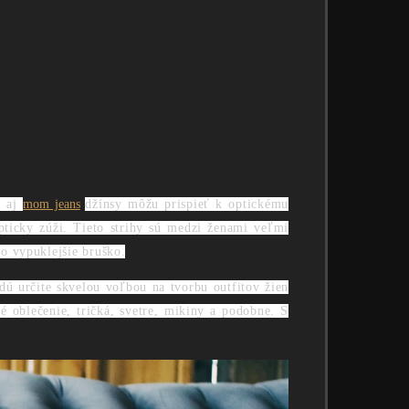
d aj
mom jeans
džínsy môžu prispieť k optickému
pticky zúži. Tieto strihy sú medzi ženami veľmi
o vypuklejšie bruško.
ú určite skvelou voľbou na tvorbu outfitov žien
é oblečenie, tričká, svetre, mikiny a podobne. S