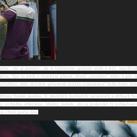
žiť, ale aj pomôcť, ak si vyberieme správny strih a štýl, napríkla
atria, šijú sa totiž s vysokým pásom, ktorý „natiahne“ nohy a pás o
príťažlivo, lebo skvelým spôsobom dokážu zamaskovať širšie boky aleb
džínsy ženám ponúka. V mnohých farebných variantoch a dĺžkach bud
 vrchného oblečenia, blúzky, košele, ale aj praktické či voľnočasov
j chvíli počas dňa.