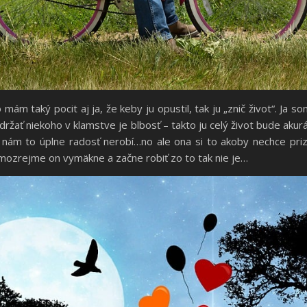
o mám taký pocit aj ja, že keby ju opustil, tak ju „znič život“. Ja 
 držať niekoho v klamstve je blbosť – takto ju celý život bude ak
si nám to úplne radosť nerobí…no ale ona si to akoby nechce pri
amozrejme on vymäkne a začne robiť zo to tak nie je…