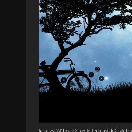
je to zvlášť toxický…on je teda asi tiež tak t