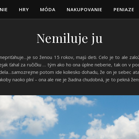
NIE
HRY
MÓDA
NAKUPOVANIE
PENIAZE
Nemiluje ju
epriťahuje…je so ženou 15 rokov, majú deti. Celo je to ale zalo
ejak ťahal za ručičku … tým ako ho ona úplne neberie, tak on v po
videla…samozrejme potom ide koliesko dohadu, že on je sebec atak
akoby naoko plní – ona ale nie je žiadna chudobná, je to pekná že