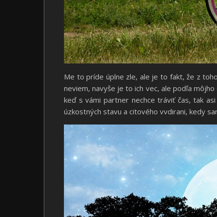
Me to príde úplne zle, ale je to fakt, že z toh
neviem, navyše je to ich vec, ale podľa môjho
keď s vámi partner nechce tráviť čas, tak a
úzkostných stavu a citového vvdirani, kedy s