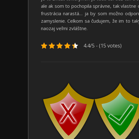
ale ak som to pochopila správne, tak vlastne o
frustrácia narastá… ja by som možno odporuč
zamyslenie. Celkom sa čudujem, že im to taký
naozaj veľmi zvláštne.
4.4/5 - (15 votes)