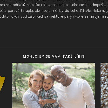
n chce odísť už niekoľko rokov, ale nejako toho nie je schopný a t
ila parovú terapiu, ale neviem či by do toho išli. Ale riekam, 
chto rokov vydržalo, keď sa niektoré páry (ktoré sa milujem) ro
MOHLO BY SE VÁM TAKÉ LÍBIT