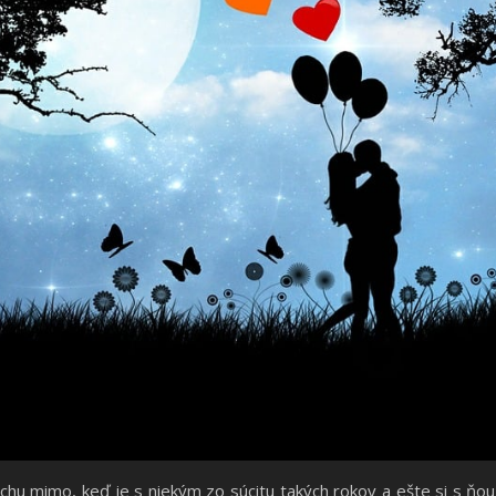
rochu mimo, keď je s niekým zo súcitu takých rokov a ešte si s ňo