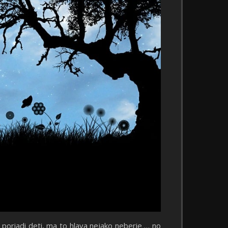
u poriadi deti, ma to hlava nejako neberie … no