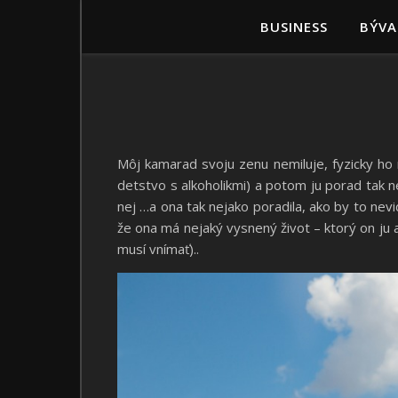
BUSINESS
BÝVA
Môj kamarad svoju zenu nemiluje, fyzicky ho n
detstvo s alkoholikmi) a potom ju porad tak n
nej …a ona tak nejako poradila, ako by to ne
že ona má nejaký vysnený život – ktorý on ju 
musí vnímať)..