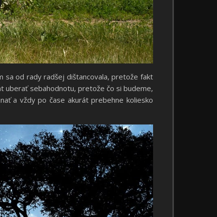
som sa od rady radšej dištancovala, pretože fakt
urát uberať sebahodnotu, pretože čo si budeme,
znať a vždy po čase akurát prebehne koliesko