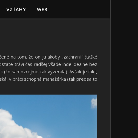
VZŤAHY
WEB
žené na tom, že on ju akoby „zachranil“ (ťažké
dstate trávi čas radšej všade inde idealne bez
 (čo samozrejme tak vyzerala). Avšak je fakt,
nská, v práci schopná manažérka (tak predsa to