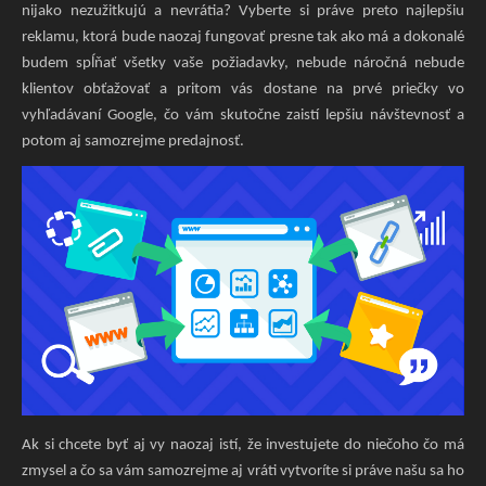
nijako nezužitkujú a nevrátia? Vyberte si práve preto najlepšiu
reklamu, ktorá bude naozaj fungovať presne tak ako má a dokonalé
budem spĺňať všetky vaše požiadavky, nebude náročná nebude
klientov obťažovať a pritom vás dostane na prvé priečky vo
vyhľadávaní Google, čo vám skutočne zaistí lepšiu návštevnosť a
potom aj samozrejme predajnosť.
Ak si chcete byť aj vy naozaj istí, že investujete do niečoho čo má
zmysel a čo sa vám samozrejme aj vráti vytvoríte si práve našu sa ho