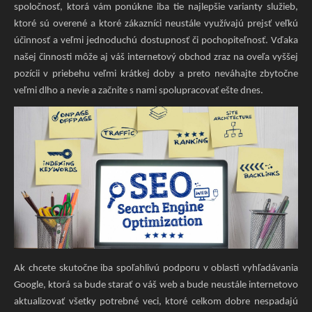
spoločnosť, ktorá vám ponúkne iba tie najlepšie varianty služieb,
ktoré sú overené a ktoré zákazníci neustále využívajú prejsť veľkú
účinnosť a veľmi jednoduchú dostupnosť či pochopiteľnosť. Vďaka
našej činnosti môže aj váš internetový obchod zraz na oveľa vyššej
pozícii v priebehu veľmi krátkej doby a preto neváhajte zbytočne
veľmi dlho a nevie a začnite s nami spolupracovať ešte dnes.
Ak chcete skutočne iba spoľahlivú podporu v oblasti vyhľadávania
Google, ktorá sa bude starať o váš web a bude neustále internetovo
aktualizovať všetky potrebné veci, ktoré celkom dobre nespadajú