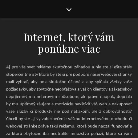
Internet, ktorý vám
ponúkne viac
Aj pre vás svet reklamy skutočnou záhadou a nie ste si ešte stále
stopercentne istý ktorú by ste si pre podporu našej webovej stránky
mali vybrať, aby bola skutočne účinná a aby spĺňala všetky vaše
požiadavky, aby zbytočne neobťažovala vašich klientov a zákazníkov
nepríjemným a neférovým spôsobom, ale práve naopak, dopriala
by mu úprimný záujem a motiváciu navštíviť váš web a nakupovať
vaše služby či produkty nie pod nátlakom, ale z dobrovoľnosti?
Chceli by ste aj vy zabezpečenie vášmu internetovému obchodu či
webovej stránke práve takú reklamu, ktorá bude naozaj fungovať a
za ktorú zbytočne iba neutralite množstvo peňazí, ktoré sa vám