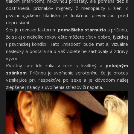
tlakom (infarktom), rakovinou prostaty, ale pomáha tiež k
odstráneniu príznakov migrény či menopauzy u žien. Z
psychologického hľadiska je funkčnou prevenciou pred
depresiami.
Sex je rovnako faktorom
pomalšieho starnutia
a príčinou,
že sa aj o niekoľko rokov ešte môžete cítiť v dobrej fyzickej
i psychickej kondícii. Táto „mladosť“ bude mať aj vizuálne
následky a postará sa o váš vidieteľne zachovalý a zdravý
výzor.
Kvalitný sex ide ruka v ruke s kvalitný a
pokojným
spánkom
. Príčinou je uvoľnenie
serotonínu
, čo je proces
vznikajúce pri, respektíve po sexe a je dôvodom našej
zlepšenej nálady a uvoľnenia stresov či napätia.