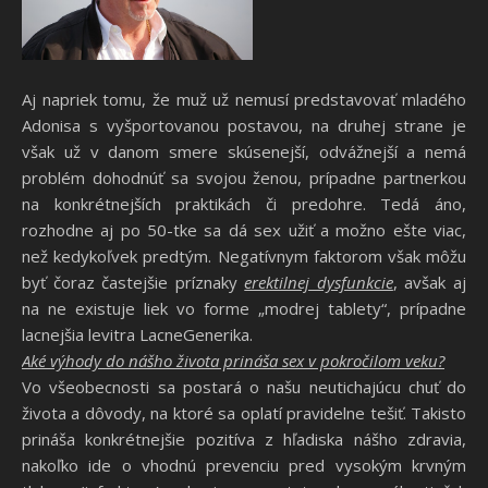
Aj napriek tomu, že muž už nemusí predstavovať mladého
Adonisa s vyšportovanou postavou, na druhej strane je
však už v danom smere skúsenejší, odvážnejší a nemá
problém dohodnúť sa svojou ženou, prípadne partnerkou
na konkrétnejších praktikách či predohre. Tedá áno,
rozhodne aj po 50-tke sa dá sex užiť a možno ešte viac,
než kedykoľvek predtým. Negatívnym faktorom však môžu
byť čoraz častejšie príznaky
erektilnej dysfunkcie
, avšak aj
na ne existuje liek vo forme „modrej tablety“, prípadne
lacnejšia
levitra LacneGenerika
.
Aké výhody do nášho života prináša sex v pokročilom veku?
Vo všeobecnosti sa postará o našu neutichajúcu chuť do
života a dôvody, na ktoré sa oplatí pravidelne tešiť. Takisto
prináša konkrétnejšie pozitíva z hľadiska nášho zdravia,
nakoľko ide o vhodnú prevenciu pred vysokým krvným